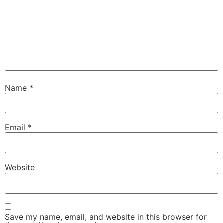
Name
*
Email
*
Website
Save my name, email, and website in this browser for