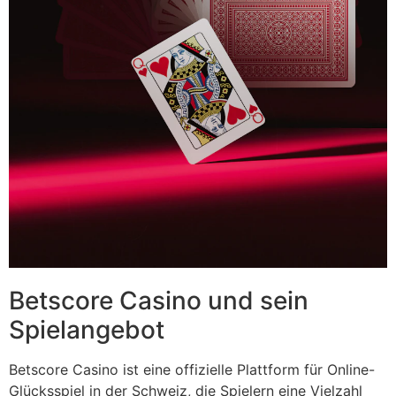
Betscore Casino und sein
Spielangebot
Betscore Casino ist eine offizielle Plattform für Online-
Glücksspiel in der Schweiz, die Spielern eine Vielzahl