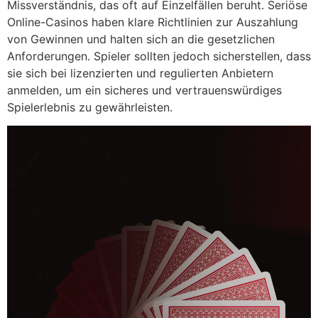
Missverständnis, das oft auf Einzelfällen beruht. Seriöse
Online-Casinos haben klare Richtlinien zur Auszahlung
von Gewinnen und halten sich an die gesetzlichen
Anforderungen. Spieler sollten jedoch sicherstellen, dass
sie sich bei lizenzierten und regulierten Anbietern
anmelden, um ein sicheres und vertrauenswürdiges
Spielerlebnis zu gewährleisten.