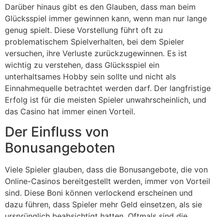
Darüber hinaus gibt es den Glauben, dass man beim
Glücksspiel immer gewinnen kann, wenn man nur lange
genug spielt. Diese Vorstellung führt oft zu
problematischem Spielverhalten, bei dem Spieler
versuchen, ihre Verluste zurückzugewinnen. Es ist
wichtig zu verstehen, dass Glücksspiel ein
unterhaltsames Hobby sein sollte und nicht als
Einnahmequelle betrachtet werden darf. Der langfristige
Erfolg ist für die meisten Spieler unwahrscheinlich, und
das Casino hat immer einen Vorteil.
Der Einfluss von
Bonusangeboten
Viele Spieler glauben, dass die Bonusangebote, die von
Online-Casinos bereitgestellt werden, immer von Vorteil
sind. Diese Boni können verlockend erscheinen und
dazu führen, dass Spieler mehr Geld einsetzen, als sie
ursprünglich beabsichtigt hatten. Oftmals sind die