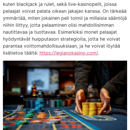
kuten blackjack ja rulet, sekä live-kasinopelit, joissa
pelaajat voivat pelata oikean jakajan kanssa. On tärkeää
ymmärtää, miten jokainen peli toimii ja millaisia sääntöjä
niihin liittyy, jotta pelaaminen olisi mahdollisimman
nautittavaa ja tuottavaa. Esimerkiksi monet pelaajat
hyödyntävät huipputason strategioita, jotta he voivat
parantaa voittomahdollisuuksiaan, ja he voivat löytää
lisätietoa täältä:
https://legianokasino.com/
.