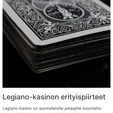
Legiano-kasinon erityispiirteet
Legiano-kasino on suomalaisille pelaajille suunnattu