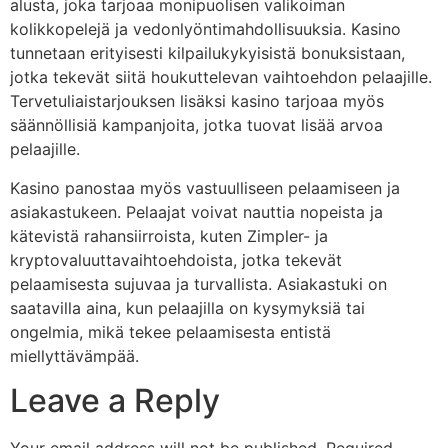
alusta, joka tarjoaa monipuolisen valikoiman
kolikkopelejä ja vedonlyöntimahdollisuuksia. Kasino
tunnetaan erityisesti kilpailukykyisistä bonuksistaan,
jotka tekevät siitä houkuttelevan vaihtoehdon pelaajille.
Tervetuliaistarjouksen lisäksi kasino tarjoaa myös
säännöllisiä kampanjoita, jotka tuovat lisää arvoa
pelaajille.
Kasino panostaa myös vastuulliseen pelaamiseen ja
asiakastukeen. Pelaajat voivat nauttia nopeista ja
kätevistä rahansiirroista, kuten Zimpler- ja
kryptovaluuttavaihtoehdoista, jotka tekevät
pelaamisesta sujuvaa ja turvallista. Asiakastuki on
saatavilla aina, kun pelaajilla on kysymyksiä tai
ongelmia, mikä tekee pelaamisesta entistä
miellyttävämpää.
Leave a Reply
Your email address will not be published.
Required