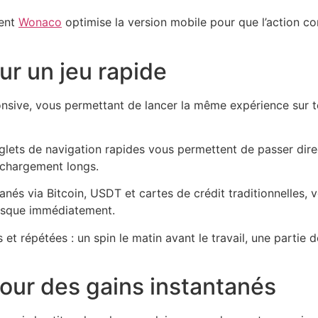
ment
Wonaco
optimise la version mobile pour que l’action c
ur un jeu rapide
nsive, vous permettant de lancer la même expérience sur t
 onglets de navigation rapides vous permettent de passer di
 chargement longs.
anés via Bitcoin, USDT et cartes de crédit traditionnelles
esque immédiatement.
et répétées : un spin le matin avant le travail, une partie d
our des gains instantanés