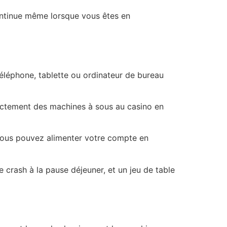
ontinue même lorsque vous êtes en
éléphone, tablette ou ordinateur de bureau
rectement des machines à sous au casino en
, vous pouvez alimenter votre compte en
e crash à la pause déjeuner, et un jeu de table