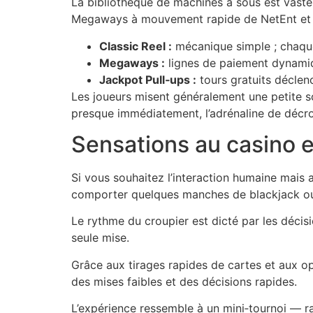
La bibliothèque de machines à sous est vaste, 
Megaways à mouvement rapide de NetEnt et 
Classic Reel :
mécanique simple ; chaqu
Megaways :
lignes de paiement dynamiq
Jackpot Pull‑ups :
tours gratuits déclen
Les joueurs misent généralement une petite
presque immédiatement, l’adrénaline de décro
Sensations au casino e
Si vous souhaitez l’interaction humaine mais 
comporter quelques manches de blackjack ou d
Le rythme du croupier est dicté par les décis
seule mise.
Grâce aux tirages rapides de cartes et aux op
des mises faibles et des décisions rapides.
L’expérience ressemble à un mini‑tournoi — ra