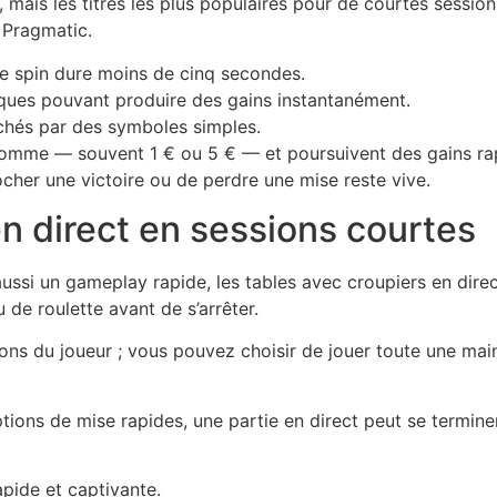
mais les titres les plus populaires pour de courtes session
Pragmatic.
e spin dure moins de cinq secondes.
ues pouvant produire des gains instantanément.
chés par des symboles simples.
 somme — souvent 1 € ou 5 € — et poursuivent des gains r
cher une victoire ou de perdre une mise reste vive.
n direct en sessions courtes
aussi un gameplay rapide, les tables avec croupiers en dire
e roulette avant de s’arrêter.
ions du joueur ; vous pouvez choisir de jouer toute une ma
tions de mise rapides, une partie en direct peut se termin
pide et captivante.