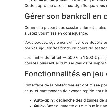
Cette approche disciplinée signifie que vous n
Gérer son bankroll en
Comme la plupart des sessions durent moins de
ajustez vos mises en conséquence.
Vous pouvez également utiliser des dépôts en
pouvez ajouter des fonds en cours de session 
Les limites de retrait — 500 € à 1 500 € pa
courtes puissent accumuler des gains import
Fonctionnalités en jeu 
L’interface de la plateforme est optimisée pou
sous, et commandes de avance rapide pour les
Auto‑Spin :
déclenche des dizaines de sp
Quick‑Bet :
augmente ou diminue instan